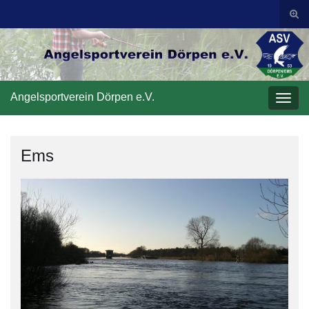
Suc
ums
Search for:
Angelsportverein Dörpen e.V.
Navi
umsc
Ems