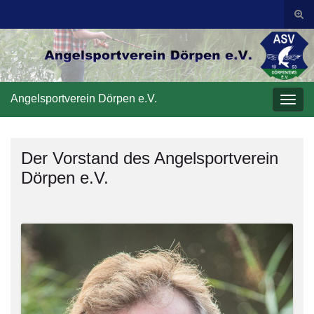
Suc
ums
Search for:
Angelsportverein Dörpen e.V.
Navi
umsc
Der Vorstand des Angelsportverein
Dörpen e.V.