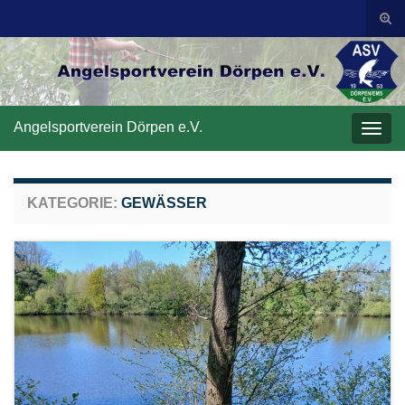
Suc
ums
Search for:
Angelsportverein Dörpen e.V.
Navi
umsc
KATEGORIE:
GEWÄSSER