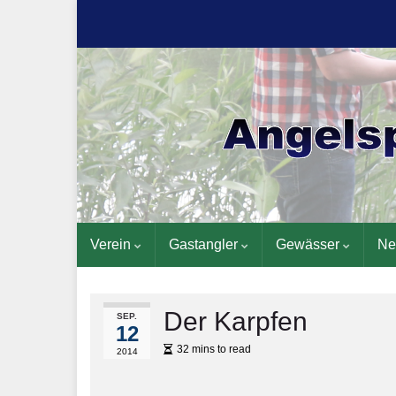
Verein
Gastangler
Gewässer
Ne
Der Karpfen
SEP.
12
32 mins to read
2014