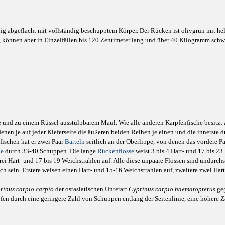
enig abgeflacht mit vollständig beschupptem Körper. Der Rücken ist olivgrün mit h
, können aber in Einzelfällen bis 120 Zentimeter lang und über 40 Kilogramm schw
 und zu einem Rüssel ausstülpbarem Maul. Wie alle anderen Karpfenfische besitzt a
denen je auf jeder Kieferseite die äußeren beiden Reihen je einen und die innerste 
ischen hat er zwei Paar
Barteln
seitlich an der Oberlippe, von denen das vordere Pa
ie
durch 33-40 Schuppen. Die lange
Rückenflosse
weist 3 bis 4 Hart- und 17 bis 23
drei Hart- und 17 bis 19 Weichstrahlen auf. Alle diese unpaare Flossen sind undurc
h sein. Erstere weisen einen Hart- und 15-16 Weichstrahlen auf, zweitere zwei Hart
rinus carpio carpio
der ostasiatischen Unterart
Cyprinus carpio haematopterus
geg
n durch eine geringere Zahl von Schuppen entlang der Seitenlinie, eine höhere Z