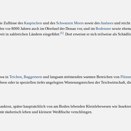
ie Zuflüsse des
Kaspischen
und des
Schwarzen Meers
sowie des
Aralsees
und reicht
fen vor 8000 Jahren auch im Oberlauf der Donau vor, und im
Bodensee
sowie ehem
[1]
it in zahlreichen Ländern eingeführt.
. Dort erweisst er sich teilweise als Schädli
twa in
Teichen
,
Baggerseen
und langsam strömenden warmen Bereichen von
Flüsse
Seen oder in speziellen tiefer angelegten Winterungsteichen der Teichwirtschaft, d
oplankton, später hauptsächlich von am Boden lebenden Kleinlebewesen wie Insekt
rär räuberisch leben und kleinere Weißfische verschlingen.