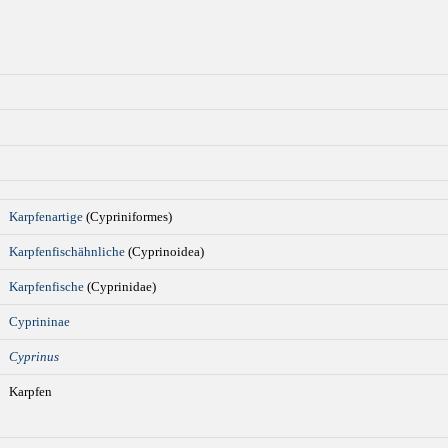
Karpfenartige
(Cypriniformes)
Karpfenfischähnliche
(Cyprinoidea)
Karpfenfische
(Cyprinidae)
Cyprininae
Cyprinus
Karpfen