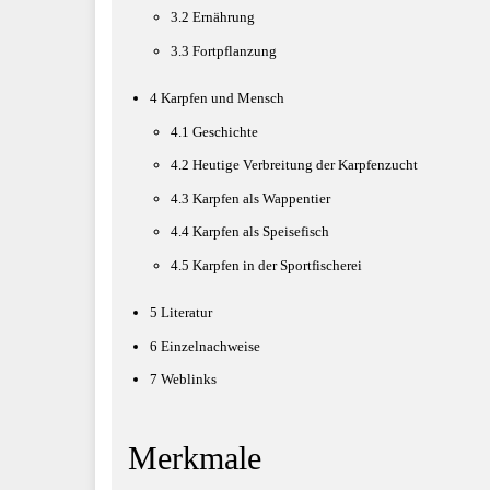
3.2
Ernährung
3.3
Fortpflanzung
4
Karpfen und Mensch
4.1
Geschichte
4.2
Heutige Verbreitung der Karpfenzucht
4.3
Karpfen als Wappentier
4.4
Karpfen als Speisefisch
4.5
Karpfen in der Sportfischerei
5
Literatur
6
Einzelnachweise
7
Weblinks
Merkmale