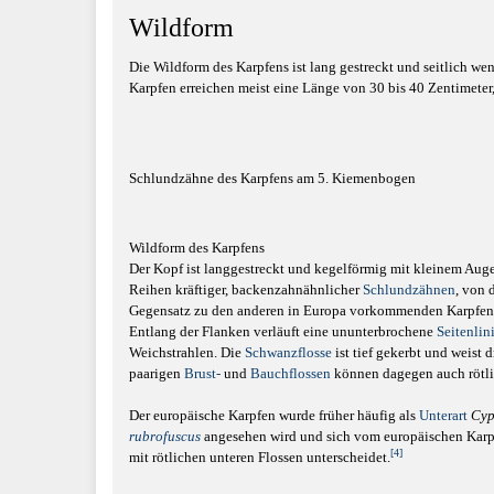
Wildform
Die Wildform des Karpfens ist lang gestreckt und seitlich w
Karpfen erreichen meist eine Länge von 30 bis 40 Zentimeter
Schlundzähne des Karpfens am 5. Kiemenbogen
Wildform des Karpfens
Der Kopf ist langgestreckt und kegelförmig mit kleinem Auge
Reihen kräftiger, backenzahnähnlicher
Schlundzähnen
, von 
Gegensatz zu den anderen in Europa vorkommenden Karpfenf
Entlang der Flanken verläuft eine ununterbrochene
Seitenlin
Weichstrahlen. Die
Schwanzflosse
ist tief gekerbt und weist 
paarigen
Brust-
und
Bauchflossen
können dagegen auch rötlic
Der europäische Karpfen wurde früher häufig als
Unterart
Cyp
rubrofuscus
angesehen wird und sich vom europäischen Karpfe
[4]
mit rötlichen unteren Flossen unterscheidet.