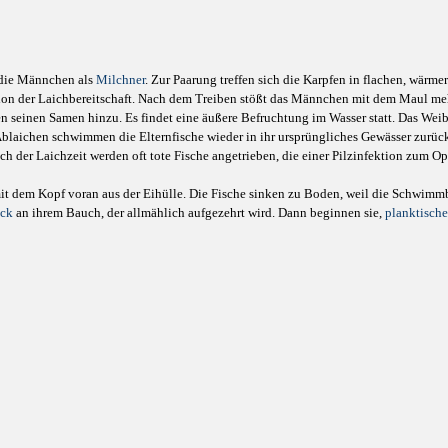
die Männchen als
Milchner
. Zur Paarung treffen sich die Karpfen in flachen, wä
ation der Laichbereitschaft. Nach dem Treiben stößt das Männchen mit dem Maul me
n seinen Samen hinzu. Es findet eine äußere Befruchtung im Wasser statt. Das Weibc
Ablaichen schwimmen die Elternfische wieder in ihr ursprüngliches Gewässer zurück.
ch der Laichzeit werden oft tote Fische angetrieben, die einer Pilzinfektion zum Opf
it dem Kopf voran aus der Eihülle. Die Fische sinken zu Boden, weil die Schwimmb
ack
an ihrem Bauch, der allmählich aufgezehrt wird. Dann beginnen sie,
planktische