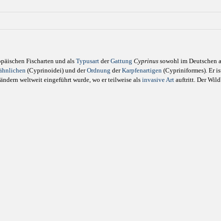
ropäischen Fischarten und als
Typusart
der
Gattung
Cyprinus
sowohl im Deutschen a
ähnlichen
(Cyprinoidei) und der
Ordnung
der
Karpfenartigen
(Cypriniformes). Er is
ndern weltweit eingeführt wurde, wo er teilweise als
invasive Art
auftritt. Der Wil