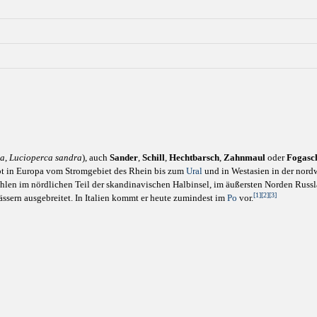
ca
,
Lucioperca sandra
), auch
Sander
,
Schill
,
Hechtbarsch
,
Zahnmaul
oder
Fogasc
bt in Europa vom Stromgebiet des Rhein bis zum
Ural
und in Westasien in der nord
ehlen im nördlichen Teil der skandinavischen Halbinsel, im äußersten Norden Russ
[1]
[2]
[3]
sern ausgebreitet. In Italien kommt er heute zumindest im
Po
vor.