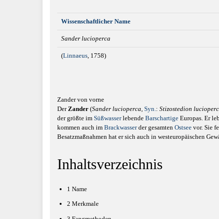
Wissenschaftlicher Name
Sander lucioperca
(
Linnaeus
, 1758)
Zander von vorne
Der
Zander
(
Sander lucioperca
,
Syn.
:
Stizostedion lucioper
der größte im
Süßwasser
lebende
Barschartige
Europas. Er le
kommen auch im
Brackwasser
der gesamten
Ostsee
vor. Sie f
Besatzmaßnahmen hat er sich auch in westeuropäischen Gewäs
Inhaltsverzeichnis
1
Name
2
Merkmale
3
Fangmethoden