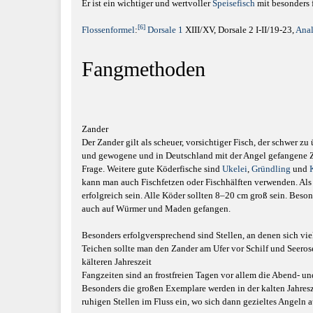
Er ist ein wichtiger und wertvoller
Speisefisch
mit besonders f
[6]
Flossenformel
:
Dorsale 1
XIII/XV, Dorsale 2 I-II/19-23,
Ana
Fangmethoden
Zander
Der Zander gilt als scheuer, vorsichtiger Fisch, der schwer 
und gewogene und in Deutschland mit der Angel gefangene Z
Frage. Weitere gute Köderfische sind
Ukelei
,
Gründling
und
kann man auch Fischfetzen oder Fischhälften verwenden. Al
erfolgreich sein. Alle Köder sollten 8–20 cm groß sein. Beso
auch auf Würmer und Maden gefangen.
Besonders erfolgversprechend sind Stellen, an denen sich vie
Teichen sollte man den Zander am Ufer vor Schilf und Seero
kälteren Jahreszeit
Fangzeiten sind an frostfreien Tagen vor allem die Abend- u
Besonders die großen Exemplare werden in der kalten Jahres
ruhigen Stellen im Fluss ein, wo sich dann gezieltes Angeln