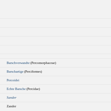
Barschverwandte
(Percomorphaceae)
Barschartige
(Perciformes)
Percoidei
Echte Barsche
(Percidae)
Sander
Zander