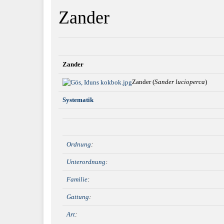
Zander
Zander
Zander (
Sander lucioperca
)
Systematik
Ordnung
:
Unterordnung
:
Familie
:
Gattung
:
Art
: