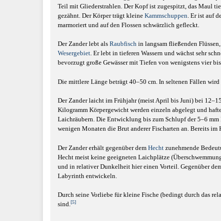
Teil mit Gliederstrahlen. Der Kopf ist zugespitzt, das Maul
gezähnt. Der Körper trägt kleine
Kammschuppen
. Er ist auf
marmoriert und auf den Flossen schwärzlich gefleckt.
Der Zander lebt als
Raubfisch
in langsam fließenden Flüssen
Wesergebiet
. Er lebt in tieferen Wassern und wächst sehr sch
bevorzugt große Gewässer mit Tiefen von wenigstens vier bis
Die mittlere Länge beträgt 40–50 cm. In seltenen Fällen wird 
Der Zander laicht im Frühjahr (meist April bis Juni) bei 12–
Kilogramm Körpergewicht werden einzeln abgelegt und hafte
Laichräubern. Die Entwicklung bis zum Schlupf der 5–6 mm la
wenigen Monaten die Brut anderer Fischarten an. Bereits im
Der Zander erhält gegenüber dem
Hecht
zunehmende Bedeutung
Hecht meist keine geeigneten Laichplätze (Überschwemmungsb
und in relativer Dunkelheit hier einen Vorteil. Gegenüber de
Labyrinth entwickeln.
Durch seine Vorliebe für kleine Fische (bedingt durch das re
[5]
sind.