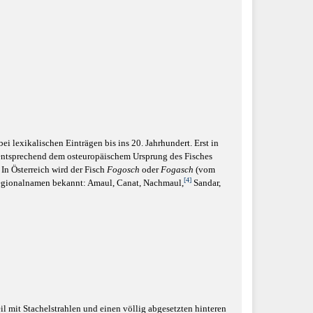
bei lexikalischen Einträgen bis ins 20. Jahrhundert. Erst in
 entsprechend dem osteuropäischem Ursprung des Fisches
. In Österreich wird der Fisch
Fogosch
oder
Fogasch
(vom
[4]
Regionalnamen bekannt: Amaul, Canat, Nachmaul,
Sandar,
eil mit Stachelstrahlen und einen völlig abgesetzten hinteren