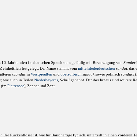
em 16. Jahrhundert im deutschen Sprachraum geläufig mit Bevorzugung von
Sander
Z
einheitlich festgelegt. Der Name stammt vom
mittelniederdeutschen
sandat
, das
 älteren
czandas
in
Westpreußen
und
obersorbisch
sandak
sowie polnisch
sandacz
)
er, wie auch in Teilen
Niederbayerns
,
Schill
genannt. Darüber hinaus sind weitere 
ö (im
Plattensee
), Zannat und Zant.
 Die Rückenflosse ist, wie für Barschartige typisch, unterteilt in einen vorderen T