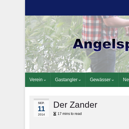
Verein
Gastangler
Gewässer
Ne
Der Zander
SEP.
11
17 mins to read
2014