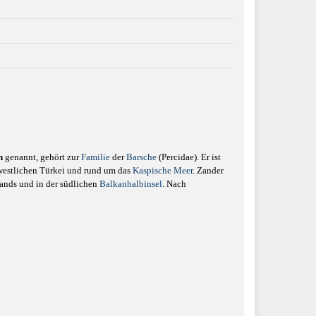
h
genannt, gehört zur
Familie
der
Barsche
(Percidae). Er ist
westlichen Türkei und rund um das
Kaspische Meer
. Zander
lands und in der südlichen
Balkanhalbinsel
. Nach