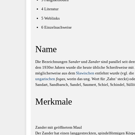
4
Literatur
5
Weblinks
6
Einzelnachweise
Name
Die Bezeichnungen
Sander
und
Zander
sind parallel seit d
den 1930er Jahren wurde die heute übliche Schreibweise mit
möglicherweise aus dem
Slawischen
entlehnt wurde (vgl. die
ungarischen
fogas
, worin das ung. Wort für ‚Zahn‘ steckt) od
Sandart, Sandbarsch, Sandel, Saumert, Schiel, Schindel, Süll
Merkmale
Zander mit geöffnetem Maul
Der Zander hat einen langgestreckten, spindelförmigen Körper.