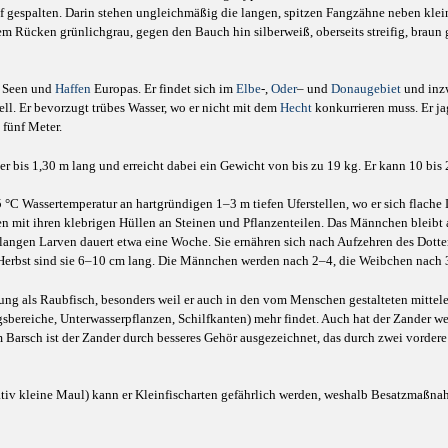
 tief gespalten. Darin stehen ungleichmäßig die langen, spitzen Fangzähne neben kl
 dem Rücken grünlichgrau, gegen den Bauch hin silberweiß, oberseits streifig, brau
, Seen und
Haffen
Europas. Er findet sich im
Elbe
-,
Oder
– und
Donaugebiet
und inz
nell. Er bevorzugt trübes Wasser, wo er nicht mit dem
Hecht
konkurrieren muss. Er ja
 fünf Meter.
er bis 1,30 m lang und erreicht dabei ein Gewicht von bis zu 19 kg. Er kann 10 bis 
15 °C Wassertemperatur an hartgründigen 1–3 m tiefen Uferstellen, wo er sich flache
n mit ihren klebrigen Hüllen an Steinen und Pflanzenteilen. Das Männchen bleibt
ngen Larven dauert etwa eine Woche. Sie ernähren sich nach Aufzehren des Dotter
 Herbst sind sie 6–10 cm lang. Die Männchen werden nach 2–4, die Weibchen nach 
 als Raubfisch, besonders weil er auch in den vom Menschen gestalteten mittel
ereiche, Unterwasserpflanzen, Schilfkanten) mehr findet. Auch hat der Zander we
m Barsch ist der Zander durch besseres Gehör ausgezeichnet, das durch zwei vorder
lativ kleine Maul) kann er Kleinfischarten gefährlich werden, weshalb Besatzmaßnah