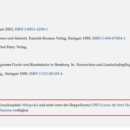
art 2003,
ISBN 3-8001-4296-1
.
tsee und Atlantik.
Franckh-Kosmos Verlag, Stuttgart 1999,
ISBN 3-440-07804-3
.
aul Parey Verlag.
ogramm Fische und Rundmäuler in Hamburg.
In:
Naturschutz und Landschaftspfle
g., Stuttgart 1990,
ISBN 3-332-00109-4
.
n Enzyklopädie
Wikipedia
und steht unter der Doppellizenz
GNU-Lizenz für freie D
 Autoren
verfügbar.