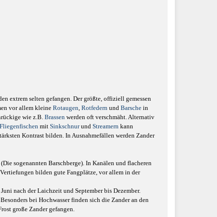
den extrem selten gefangen. Der größte, offiziell gemessen
en vor allem kleine
Rotaugen
,
Rotfedern
und
Barsche
in
chrückige wie z.B.
Brassen
werden oft verschmäht. Alternativ
Fliegenfischen
mit
Sinkschnur
und
Streamern
kann
 stärksten Kontrast bilden. In Ausnahmefällen werden Zander
e (Die sogenannten Barschberge). In Kanälen und flacheren
ertiefungen bilden gute Fangplätze, vor allem in der
d Juni nach der Laichzeit und September bis Dezember.
Besonders bei Hochwasser finden sich die Zander an den
Frost große Zander gefangen.