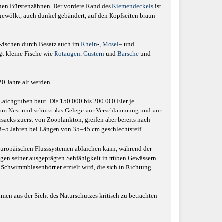
einen Bürstenzähnen. Der vordere Rand des
Kiemendeckels
ist
n gewölkt, auch dunkel gebändert, auf den Kopfseiten braun
wischen durch Besatz auch im
Rhein
-,
Mosel
– und
gt kleine Fische wie
Rotaugen
,
Güstern
und
Barsche
und
20 Jahre alt werden.
 Laichgruben baut. Die 150.000 bis 200.000 Eier je
 am Nest und schützt das Gelege vor Verschlammung und vor
sacks zuerst von Zooplankton, greifen aber bereits nach
3–5 Jahren bei Längen von 35–45 cm geschlechtsreif.
europäischen Flusssystemen ablaichen kann, während der
gen seiner ausgeprägten Sehfähigkeit in trüben Gewässern
e Schwimmblasenhörner erzielt wird, die sich in Richtung
men aus der Sicht des Naturschutzes kritisch zu betrachten