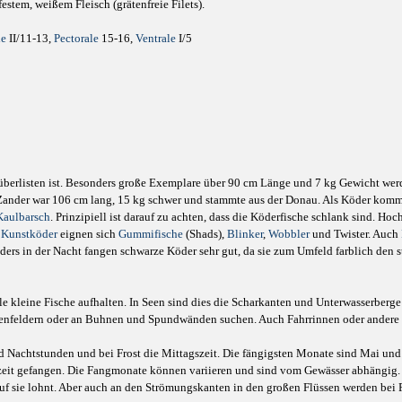
estem, weißem Fleisch (grätenfreie Filets).
le
II/11-13,
Pectorale
15-16,
Ventrale
I/5
zu überlisten ist. Besonders große Exemplare über 90 cm Länge und 7 kg Gewicht wer
ander war 106 cm lang, 15 kg schwer und stammte aus der Donau. Als Köder komm
Kaulbarsch
. Prinzipiell ist darauf zu achten, dass die Köderfische schlank sind. Ho
s
Kunstköder
eignen sich
Gummifische
(Shads),
Blinker
,
Wobbler
und Twister. Auch
nders in der Nacht fangen schwarze Köder sehr gut, da sie zum Umfeld farblich den
le kleine Fische aufhalten. In Seen sind dies die Scharkanten und Unterwasserberg
senfeldern oder an Buhnen und Spundwänden suchen. Auch Fahrrinnen oder andere V
nd Nachtstunden und bei Frost die Mittagszeit. Die fängigsten Monate sind Mai un
zeit gefangen. Die Fangmonate können variieren und sind vom Gewässer abhängig. 
 auf sie lohnt. Aber auch an den Strömungskanten in den großen Flüssen werden bei 