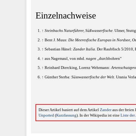
Einzelnachweise
↑
Steinbachs Naturführer, Süßwasserfische.
Ulmer, Stuttg
↑
Bent J. Muus:
Die Meeresfische Europas in Nordsee, Os
↑
Sebastian Hänel:
Zander Italia.
Der Raubfisch 5/2010, P
↑
aus Nagemaul, von mhd.
nagen
„durchbohren“
↑
Reinhard Diercking, Lorenz Wehrmann:
Artenschutzpr
↑
Günther Sterba:
Süsswasserfische der Welt.
Urania Verla
Dieser Artikel basiert auf dem Artikel
Zander
aus der freie
Unported
(
Kurzfassung
). In der Wikipedia ist eine
Liste der