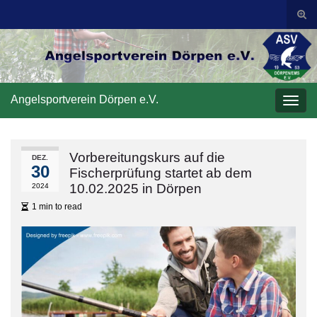
Suc
ums
Search for:
Angelsportverein Dörpen e.V.
Navi
umsc
Vorbereitungskurs auf die
DEZ.
30
Fischerprüfung startet ab dem
10.02.2025 in Dörpen
2024
1 min to read