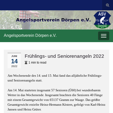
Suc
ums
Search for:
Angelsportverein Dörpen e.V.
Navi
umsc
Frühlings- und Seniorenangeln 2022
JUNI
14
1 min to read
2022
Am Wochenende des 14. und 15. Mai fand das alljährliche Frühlings-
und Seniorenangeln statt.
Am 14. Mai starteten insgesamt 57 Senioren (Ü60) bei wunderbarem
Wetter in das Wochenende. Insgesamt brachten die Senioren 40 Fänge
mit einem Gesamtgewicht von 65137 Gramm zur Waage. Das größte
Gesamtgewicht erzielte Heinz-Hermann Kösters, gefolgt von Karl-Heinz
Jansen und Heinz Grüter.