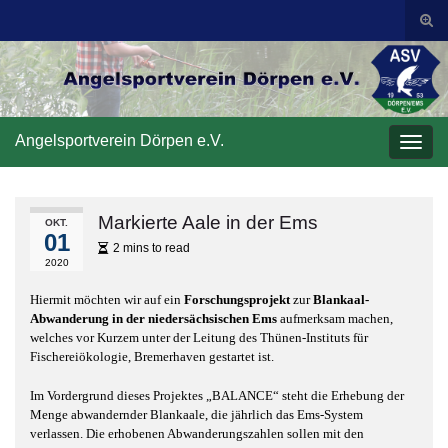
Suc
ums
Search for:
Angelsportverein Dörpen e.V.
Navi
umsc
Markierte Aale in der Ems
OKT.
01
2 mins to read
2020
Hiermit möchten wir auf ein
Forschungsprojekt
zur
Blankaal-
Abwanderung in der niedersächsischen Ems
aufmerksam machen,
welches vor Kurzem unter der Leitung des Thünen-Instituts für
Fischereiökologie, Bremerhaven gestartet ist.
Im Vordergrund dieses Projektes „BALANCE“ steht die Erhebung der
Menge abwandernder Blankaale, die jährlich das Ems-System
verlassen. Die erhobenen Abwanderungszahlen sollen mit den