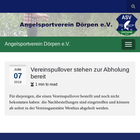
Suc
ums
Search for:
Angelsportverein Dörpen e.V.
Navi
umsc
Vereinspullover stehen zur Abholung
JUNI
07
bereit
2019
1 min to read
Für diejenigen, die einen Vereinspullover bestellt und noch nicht
bekommen haben: die Nachbestellungen sind eingetroffen und können
ab sofort in der Vereinsgaststätte Westhus abgeholt werden.