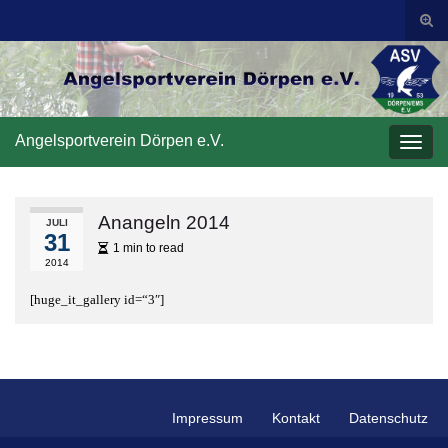
Suc
ums
Search for:
Angelsportverein Dörpen e.V.
Navi
umsc
Anangeln 2014
JULI
31
1 min to read
2014
[huge_it_gallery id=“3″]
Impressum
Kontakt
Datenschutz