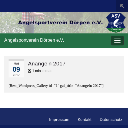
Suc
ums
Search for:
Angelsportverein Dörpen e.V.
Navi
umsc
Anangeln 2017
MAI
09
1 min to read
2017
[Best_Wordpress_Gallery id=“1″ gal_title=“Anangeln 2017″]
Impressum
Kontakt
Datenschutz