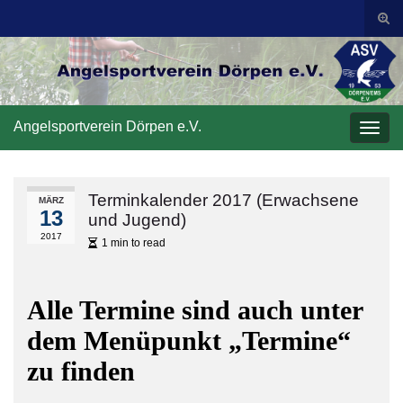
Suc
ums
Search for:
Angelsportverein Dörpen e.V.
Navi
umsc
Terminkalender 2017 (Erwachsene
MÄRZ
13
und Jugend)
2017
1 min to read
Alle Termine sind auch unter
dem Menüpunkt „Termine“
zu finden