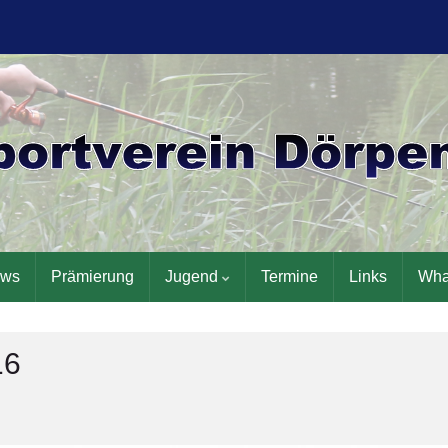
ws
Prämierung
Jugend
Termine
Links
Wha
16