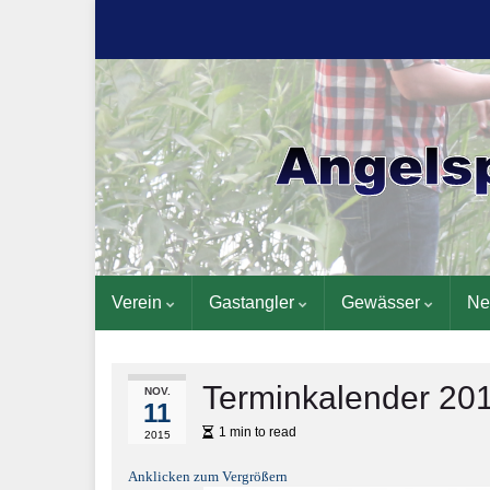
Verein
Gastangler
Gewässer
Ne
Terminkalender 20
NOV.
11
1 min to read
2015
Anklicken zum Vergrößern