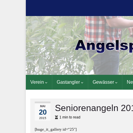
Verein
Gastangler
Gewässer
Ne
Seniorenangeln 20
MAI
20
1 min to read
2015
[huge_it_gallery id=“25″]