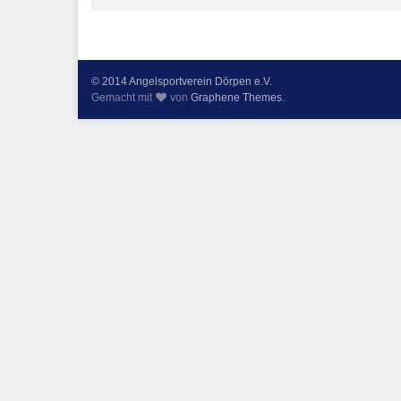
© 2014 Angelsportverein Dörpen e.V.
Gemacht mit
von
Graphene Themes
.